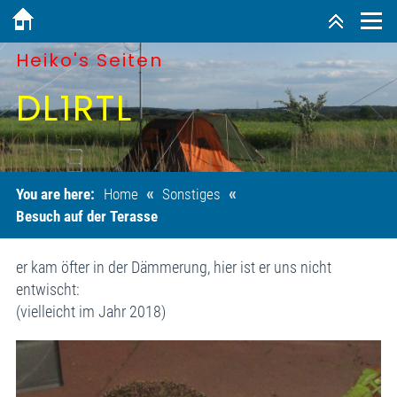
Heiko's Seiten
DL1RTL
«
«
You are here:
Home
Sonstiges
Besuch auf der Terasse
er kam öfter in der Dämmerung, hier ist er uns nicht
entwischt:
(vielleicht im Jahr 2018)